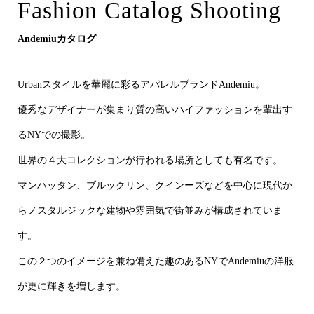
Andemiu
Fashion Catalog Shooting
Milkfed
Andemiuカタログ
Urbanスタイルを華麗に彩るアパレルブランドAndemiu。
優秀なデザイナーが集まり質の高いハイファッションを輩出す
るNYでの撮影。
世界の４大コレクションが行われる場所としても有名です。
マンハッタン、ブルックリン、クインーズなどを中心に現代か
らノスタルジックな建物や雰囲気で街並みが構成されていま
す。
この２つのイメージを兼ね備えた趣のあるNYでAndemiuの洋服
が更に輝きを増します。