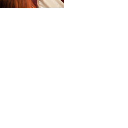
Hair&Makeup Session
Demo Hair&Makeup
Photo Shoot Session
Online Hair Color Seminar
1