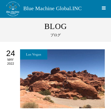
Blue Machine Global.INC
BLOG
ブログ
24
Las Vegas
MAY
2022