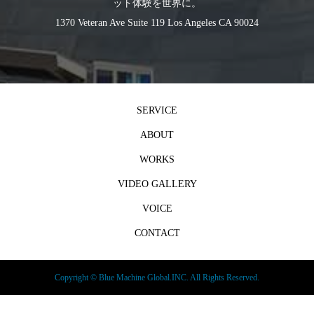
ット体験を世界に。
1370 Veteran Ave Suite 119 Los Angeles CA 90024
SERVICE
ABOUT
WORKS
VIDEO GALLERY
VOICE
CONTACT
Copyright ©
Blue Machine Global.INC. All Rights Reserved.