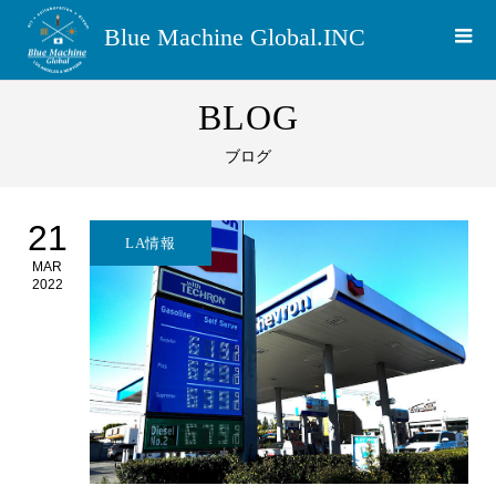
Blue Machine Global.INC
BLOG
ブログ
21
LA情報
MAR
2022