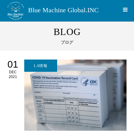
Blue Machine Global.INC
BLOG
ブログ
01
LA情報
DEC
2021