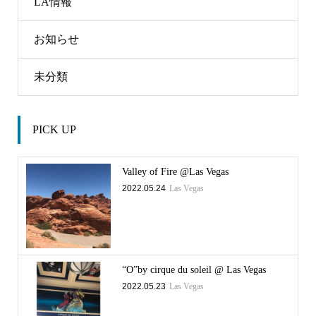
LA情報
お知らせ
未分類
PICK UP
Valley of Fire @Las Vegas
2022.05.24
Las Vegas
“O”by cirque du soleil @ Las Vegas
2022.05.23
Las Vegas